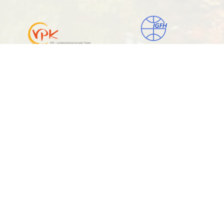
Michaels Hof GmbH
Geschäftsführung und pädagogische Leitung
Natascha Kopplin
Schafwinkeler Dorfstraße 9
27308 Kirchlinteln